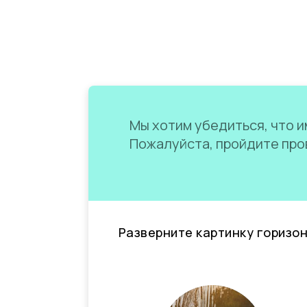
Мы хотим убедиться, что им
Пожалуйста, пройдите пров
Разверните картинку горизо