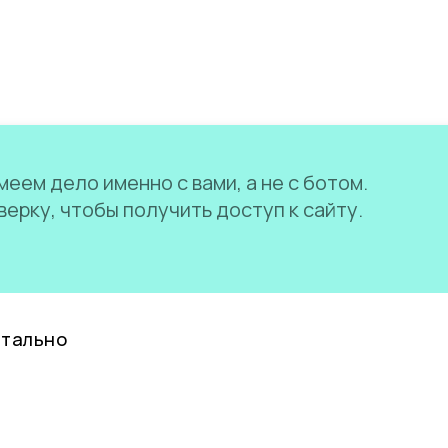
еем дело именно с вами, а не с ботом.
ерку, чтобы получить доступ к сайту.
нтально