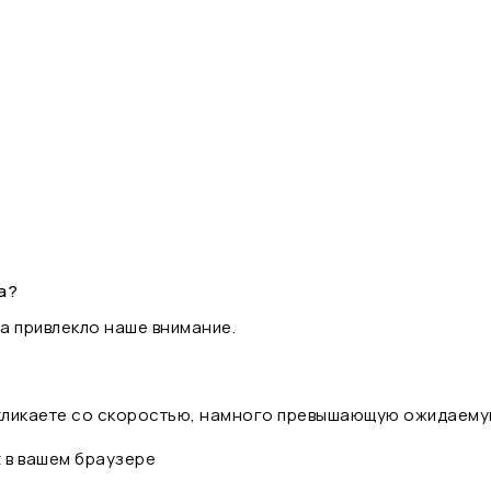
а?
а привлекло наше внимание.
 кликаете со скоростью, намного превышающую ожидаему
t в вашем браузере