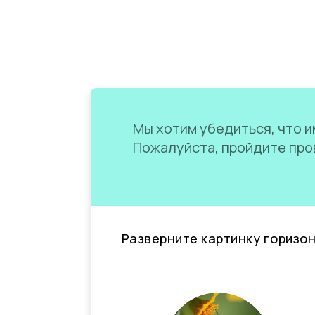
Мы хотим убедиться, что им
Пожалуйста, пройдите пров
Разверните картинку горизо