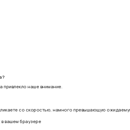
а?
а привлекло наше внимание.
 кликаете со скоростью, намного превышающую ожидаему
t в вашем браузере