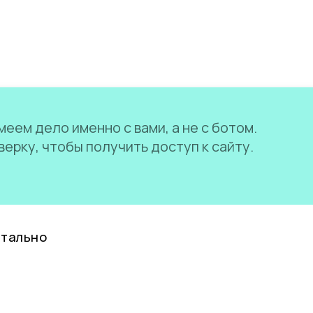
еем дело именно с вами, а не с ботом.
ерку, чтобы получить доступ к сайту.
нтально