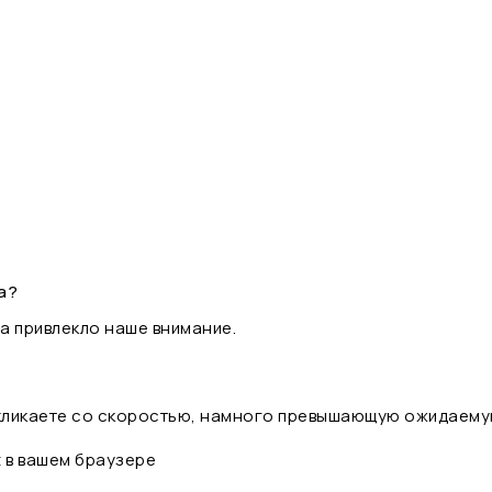
а?
а привлекло наше внимание.
 кликаете со скоростью, намного превышающую ожидаему
t в вашем браузере