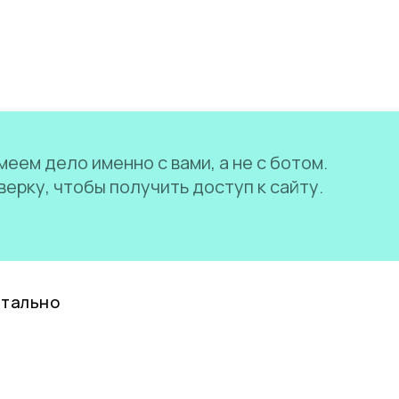
еем дело именно с вами, а не с ботом.
ерку, чтобы получить доступ к сайту.
нтально