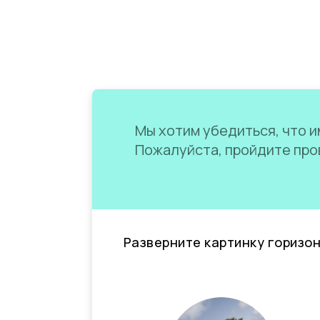
Мы хотим убедиться, что им
Пожалуйста, пройдите пров
Разверните картинку горизо