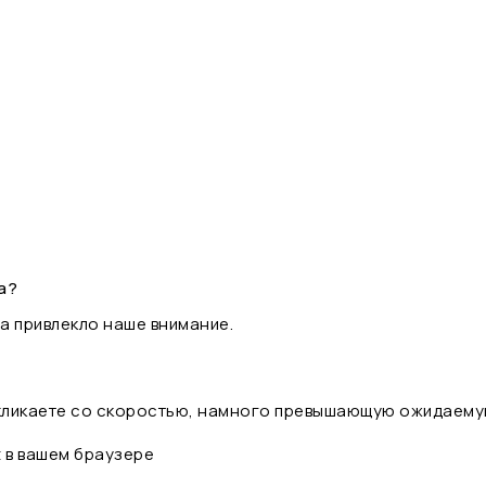
а?
а привлекло наше внимание.
 кликаете со скоростью, намного превышающую ожидаему
t в вашем браузере