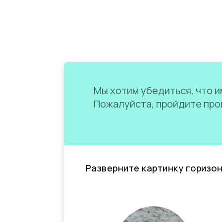
Мы хотим убедиться, что им
Пожалуйста, пройдите пров
Разверните картинку горизо