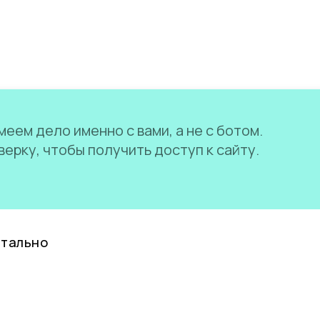
еем дело именно с вами, а не с ботом.
ерку, чтобы получить доступ к сайту.
нтально