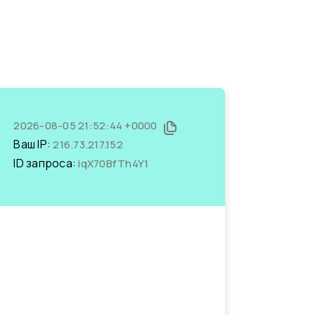
2026-08-05 21:52:44 +0000
Ваш IP:
216.73.217.152
ID запроса:
iqX70BfTh4Y1