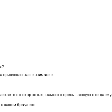
а?
а привлекло наше внимание.
 кликаете со скоростью, намного превышающую ожидаему
t в вашем браузере