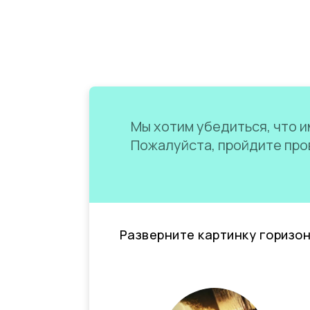
Мы хотим убедиться, что им
Пожалуйста, пройдите пров
Разверните картинку горизо