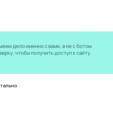
еем дело именно с вами, а не с ботом.
ерку, чтобы получить доступ к сайту.
нтально