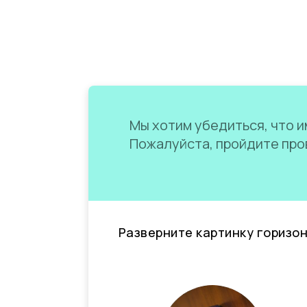
Мы хотим убедиться, что им
Пожалуйста, пройдите пров
Разверните картинку горизо