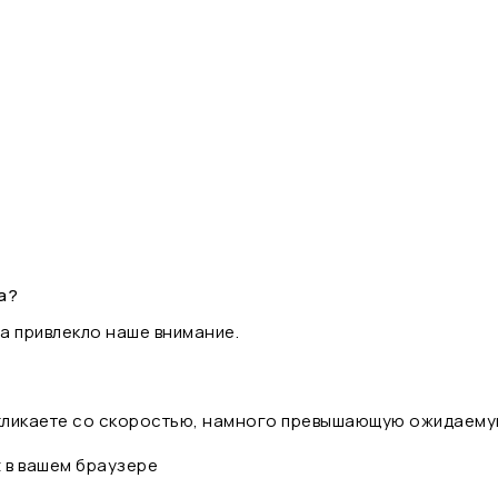
а?
а привлекло наше внимание.
 кликаете со скоростью, намного превышающую ожидаему
t в вашем браузере