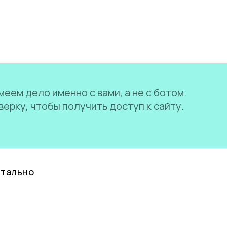
еем дело именно с вами, а не с ботом.
ерку, чтобы получить доступ к сайту.
нтально