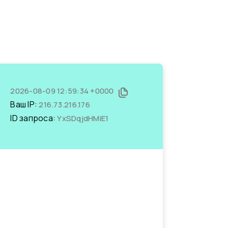
2026-08-09 12:59:34 +0000
Ваш IP:
216.73.216.176
ID запроса:
YxSDqjdHMiE1