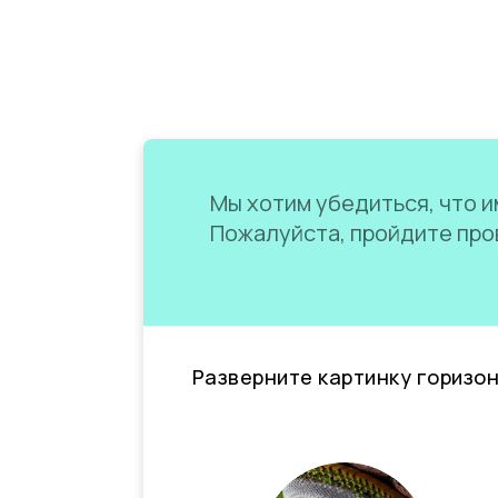
Мы хотим убедиться, что им
Пожалуйста, пройдите пров
Разверните картинку горизо