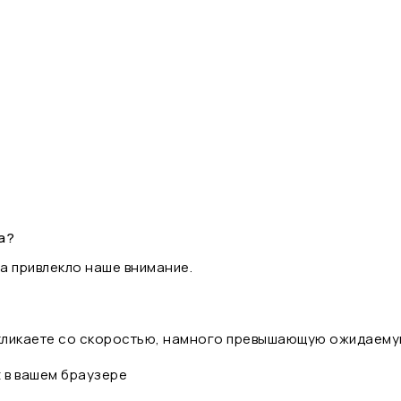
а?
а привлекло наше внимание.
 кликаете со скоростью, намного превышающую ожидаему
t в вашем браузере