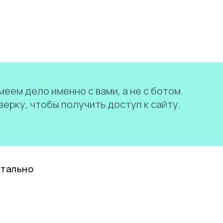
еем дело именно с вами, а не с ботом.
ерку, чтобы получить доступ к сайту.
нтально