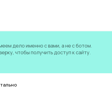
еем дело именно с вами, а не с ботом.
ерку, чтобы получить доступ к сайту.
нтально