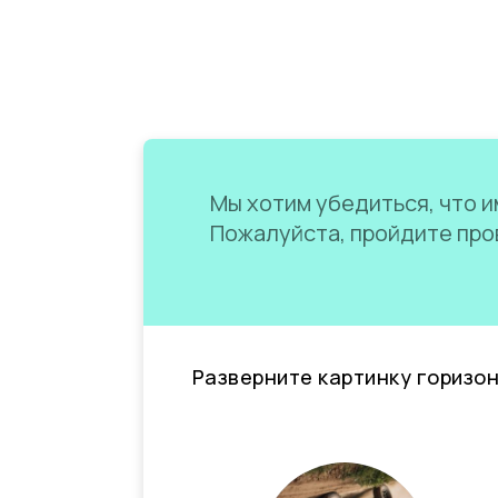
Мы хотим убедиться, что им
Пожалуйста, пройдите пров
Разверните картинку горизо