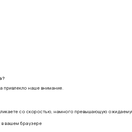
а?
а привлекло наше внимание.
 кликаете со скоростью, намного превышающую ожидаему
t в вашем браузере