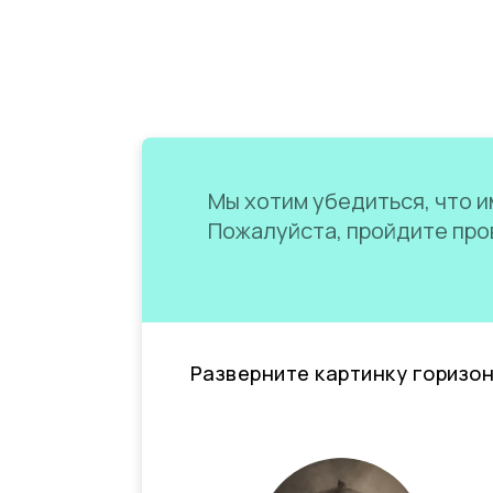
Мы хотим убедиться, что им
Пожалуйста, пройдите пров
Разверните картинку горизо