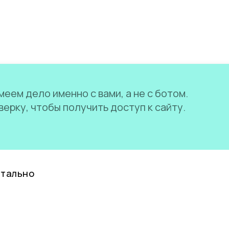
еем дело именно с вами, а не с ботом.
ерку, чтобы получить доступ к сайту.
нтально