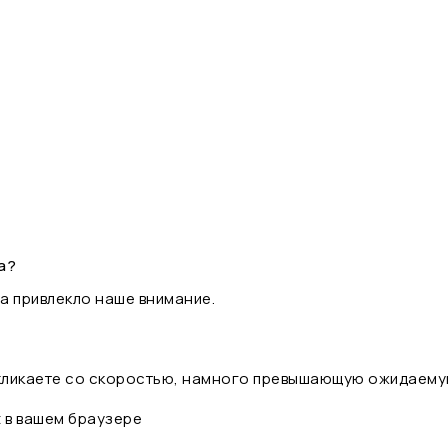
а?
а привлекло наше внимание.
 кликаете со скоростью, намного превышающую ожидаему
t в вашем браузере