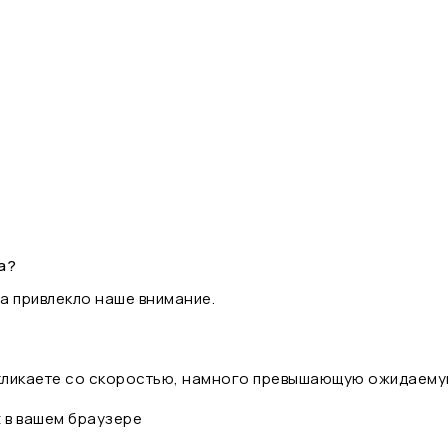
а?
а привлекло наше внимание.
 кликаете со скоростью, намного превышающую ожидаему
t в вашем браузере