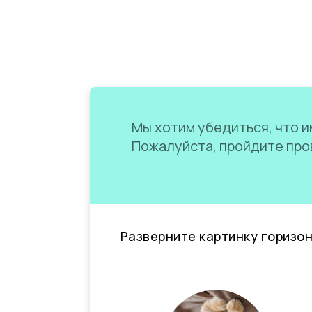
Мы хотим убедиться, что им
Пожалуйста, пройдите пров
Разверните картинку горизо