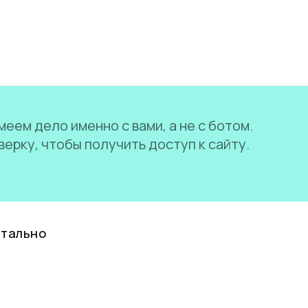
еем дело именно с вами, а не с ботом.
ерку, чтобы получить доступ к сайту.
нтально