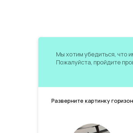
Мы хотим убедиться, что им
Пожалуйста, пройдите пров
Разверните картинку горизо