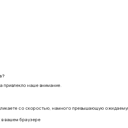
а?
а привлекло наше внимание.
 кликаете со скоростью, намного превышающую ожидаему
t в вашем браузере