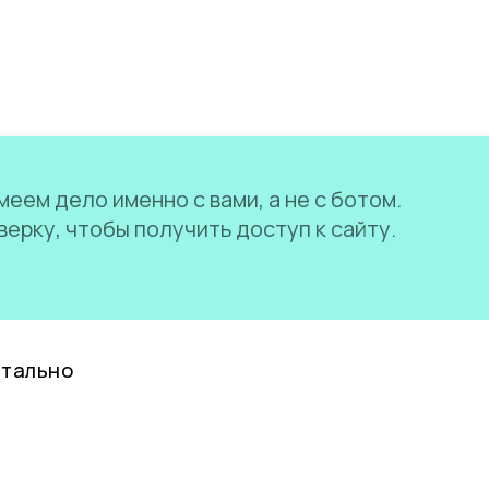
еем дело именно с вами, а не с ботом.
ерку, чтобы получить доступ к сайту.
нтально