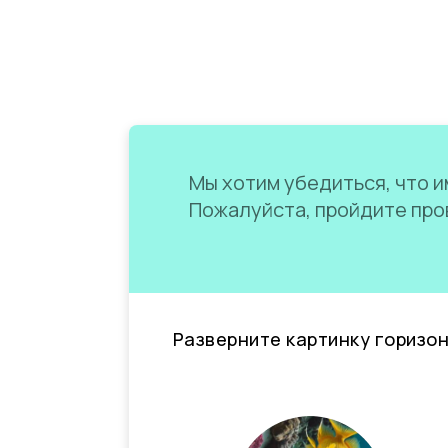
Мы хотим убедиться, что им
Пожалуйста, пройдите пров
Разверните картинку горизо