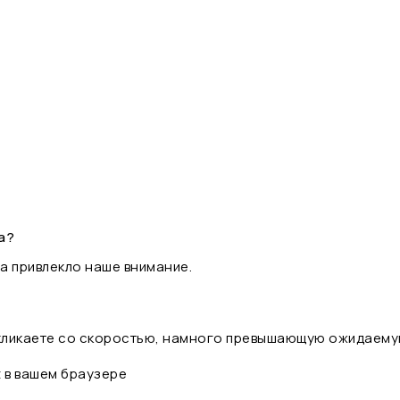
а?
а привлекло наше внимание.
 кликаете со скоростью, намного превышающую ожидаему
t в вашем браузере