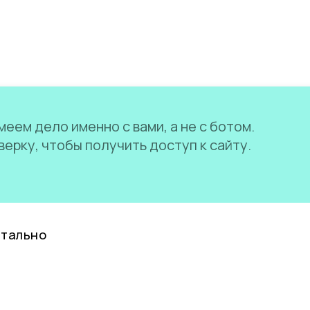
еем дело именно с вами, а не с ботом.
ерку, чтобы получить доступ к сайту.
нтально