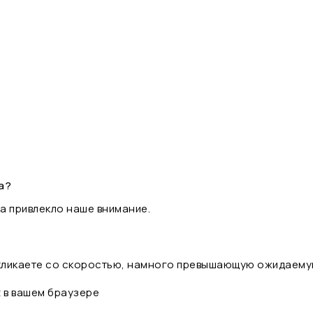
а?
а привлекло наше внимание.
 кликаете со скоростью, намного превышающую ожидаему
t в вашем браузере