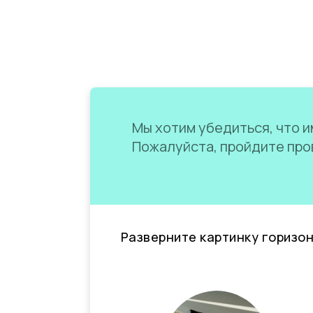
Мы хотим убедиться, что им
Пожалуйста, пройдите пров
Разверните картинку горизо