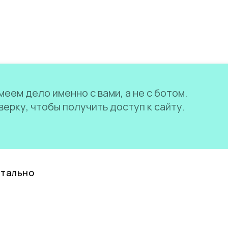
еем дело именно с вами, а не с ботом.
ерку, чтобы получить доступ к сайту.
нтально