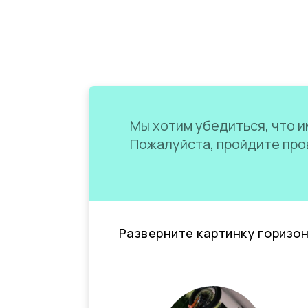
Мы хотим убедиться, что им
Пожалуйста, пройдите пров
Разверните картинку горизо