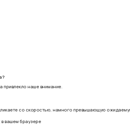
а?
а привлекло наше внимание.
 кликаете со скоростью, намного превышающую ожидаему
t в вашем браузере