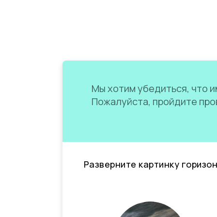
Мы хотим убедиться, что им
Пожалуйста, пройдите пров
Разверните картинку горизо