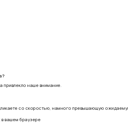
а?
а привлекло наше внимание.
 кликаете со скоростью, намного превышающую ожидаему
t в вашем браузере