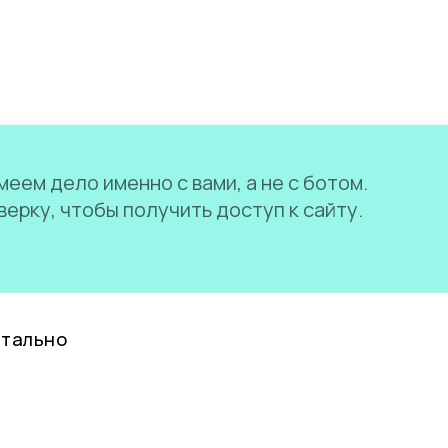
еем дело именно с вами, а не с ботом.
ерку, чтобы получить доступ к сайту.
нтально