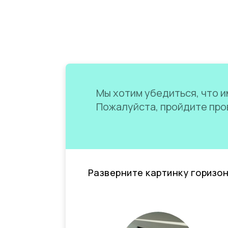
Мы хотим убедиться, что им
Пожалуйста, пройдите пров
Разверните картинку горизо