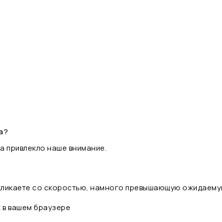
а?
а привлекло наше внимание.
 кликаете со скоростью, намного превышающую ожидаему
t в вашем браузере