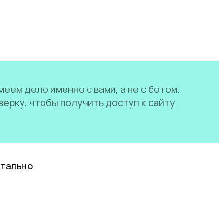
еем дело именно с вами, а не с ботом.
ерку, чтобы получить доступ к сайту.
нтально