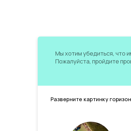
Мы хотим убедиться, что им
Пожалуйста, пройдите пров
Разверните картинку горизо