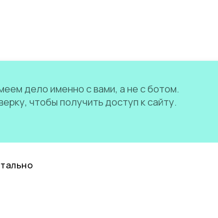
еем дело именно с вами, а не с ботом.
ерку, чтобы получить доступ к сайту.
нтально