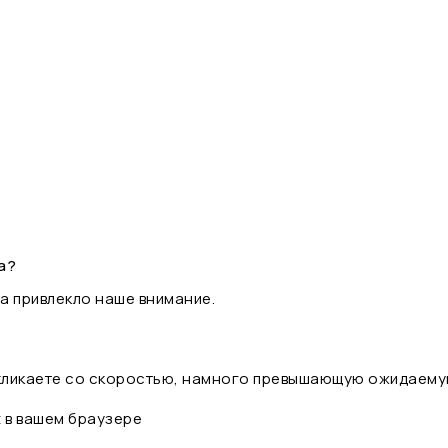
а?
а привлекло наше внимание.
 кликаете со скоростью, намного превышающую ожидаему
t в вашем браузере