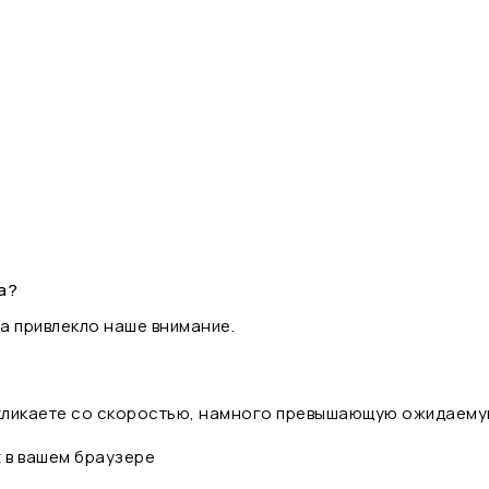
а?
а привлекло наше внимание.
 кликаете со скоростью, намного превышающую ожидаему
t в вашем браузере