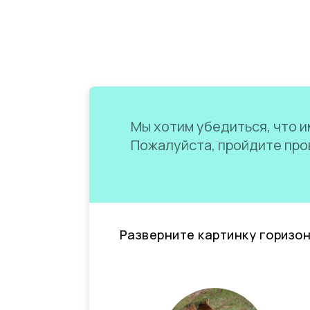
Мы хотим убедиться, что им
Пожалуйста, пройдите пров
Разверните картинку горизо