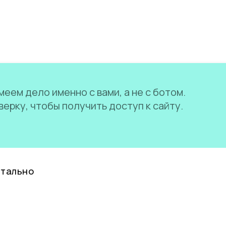
еем дело именно с вами, а не с ботом.
ерку, чтобы получить доступ к сайту.
нтально