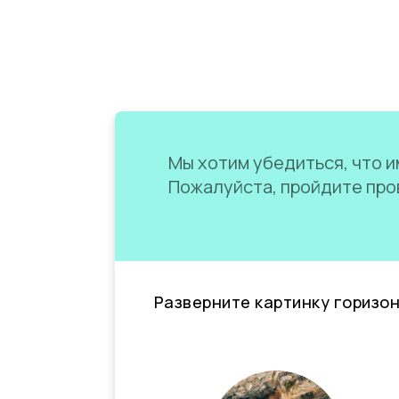
Мы хотим убедиться, что им
Пожалуйста, пройдите пров
Разверните картинку горизо