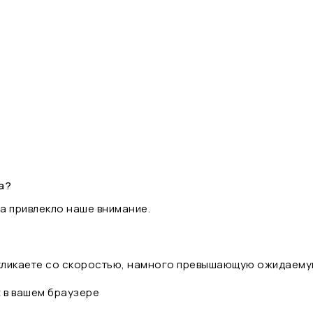
а?
а привлекло наше внимание.
 кликаете со скоростью, намного превышающую ожидаему
t в вашем браузере