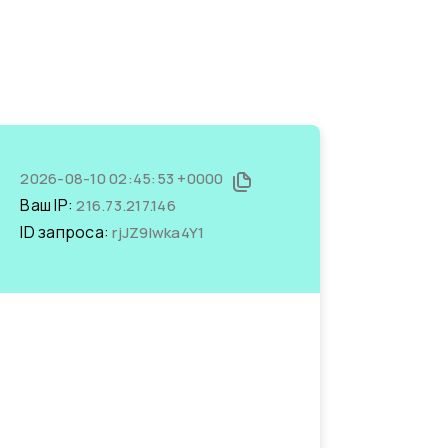
2026-08-10 02:45:53 +0000
Ваш IP:
216.73.217.146
ID запроса:
rjJZ9Iwka4Y1