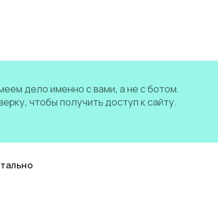
еем дело именно с вами, а не с ботом.
ерку, чтобы получить доступ к сайту.
нтально