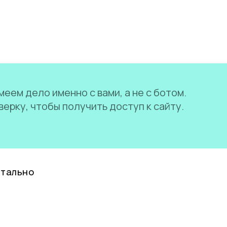
еем дело именно с вами, а не с ботом.
ерку, чтобы получить доступ к сайту.
нтально