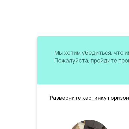
Мы хотим убедиться, что им
Пожалуйста, пройдите пров
Разверните картинку горизо