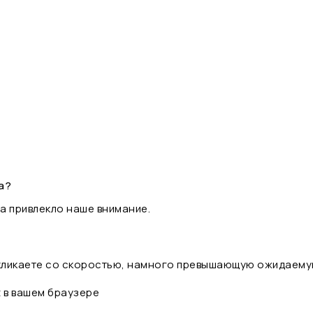
а?
а привлекло наше внимание.
 кликаете со скоростью, намного превышающую ожидаему
t в вашем браузере