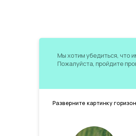
Мы хотим убедиться, что им
Пожалуйста, пройдите пров
Разверните картинку горизо