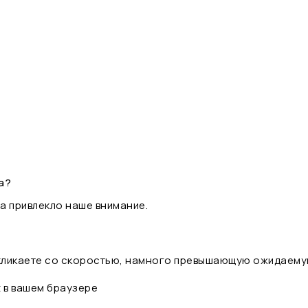
а?
а привлекло наше внимание.
 кликаете со скоростью, намного превышающую ожидаему
t в вашем браузере