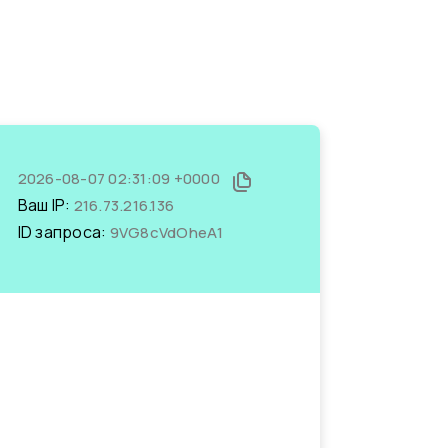
2026-08-07 02:31:09 +0000
Ваш IP:
216.73.216.136
ID запроса:
9VG8cVdOheA1