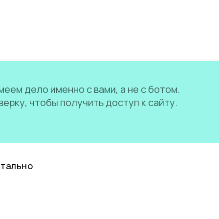
еем дело именно с вами, а не с ботом.
ерку, чтобы получить доступ к сайту.
нтально