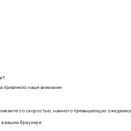
а?
а привлекло наше внимание.
 кликаете со скоростью, намного превышающую ожидаему
t в вашем браузере