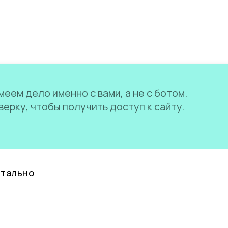
еем дело именно с вами, а не с ботом.
ерку, чтобы получить доступ к сайту.
нтально