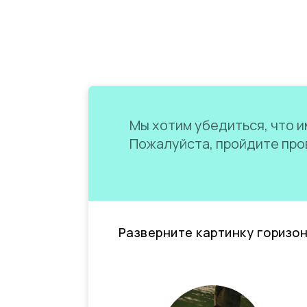
Мы хотим убедиться, что им
Пожалуйста, пройдите пров
Разверните картинку горизо