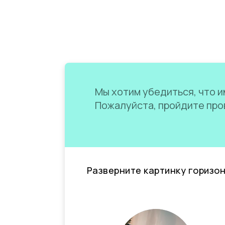
Мы хотим убедиться, что им
Пожалуйста, пройдите пров
Разверните картинку горизо