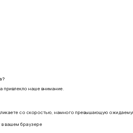
а?
а привлекло наше внимание.
 кликаете со скоростью, намного превышающую ожидаему
t в вашем браузере