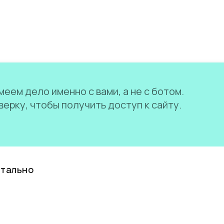
еем дело именно с вами, а не с ботом.
ерку, чтобы получить доступ к сайту.
нтально