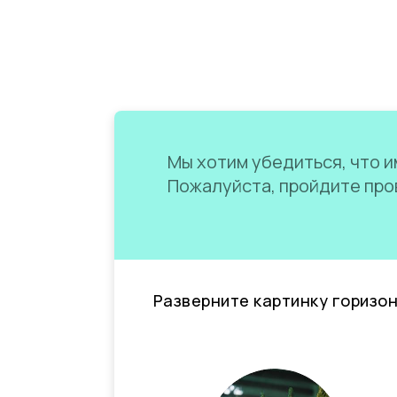
Мы хотим убедиться, что им
Пожалуйста, пройдите пров
Разверните картинку горизо