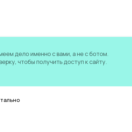
еем дело именно с вами, а не с ботом.
ерку, чтобы получить доступ к сайту.
нтально