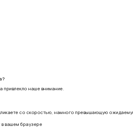
а?
а привлекло наше внимание.
 кликаете со скоростью, намного превышающую ожидаему
t в вашем браузере