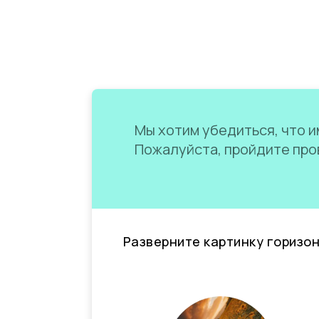
Мы хотим убедиться, что им
Пожалуйста, пройдите пров
Разверните картинку горизо