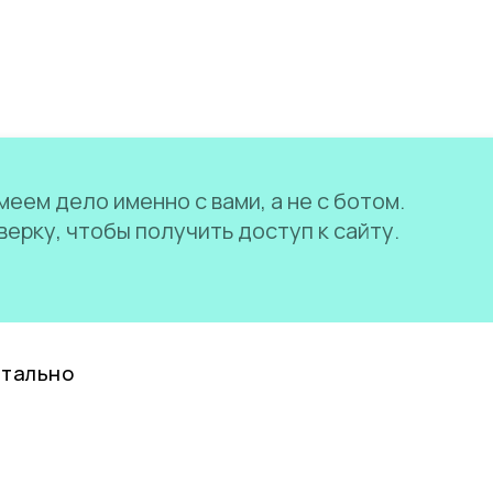
еем дело именно с вами, а не с ботом.
ерку, чтобы получить доступ к сайту.
нтально