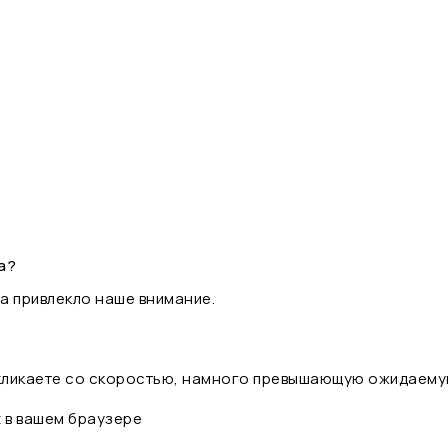
а?
а привлекло наше внимание.
 кликаете со скоростью, намного превышающую ожидаему
t в вашем браузере