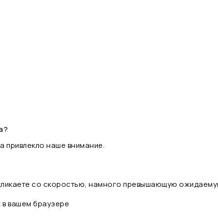
а?
а привлекло наше внимание.
 кликаете со скоростью, намного превышающую ожидаему
t в вашем браузере