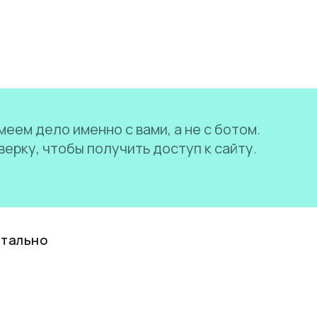
еем дело именно с вами, а не с ботом.
ерку, чтобы получить доступ к сайту.
нтально