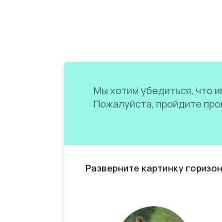
Мы хотим убедиться, что им
Пожалуйста, пройдите пров
Разверните картинку горизо