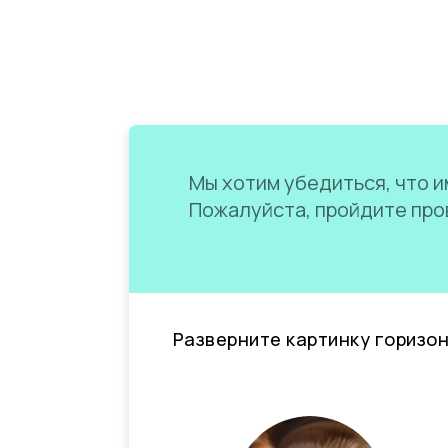
Мы хотим убедиться, что им
Пожалуйста, пройдите пров
Разверните картинку горизо