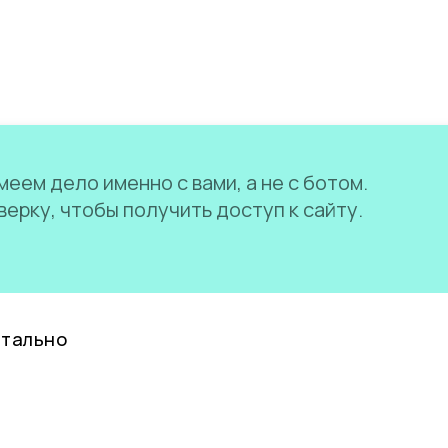
еем дело именно с вами, а не с ботом.
ерку, чтобы получить доступ к сайту.
нтально