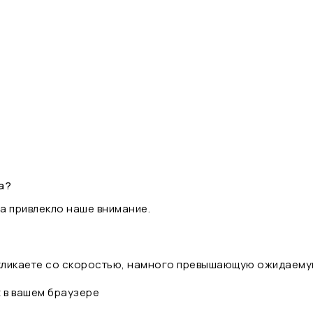
а?
а привлекло наше внимание.
 кликаете со скоростью, намного превышающую ожидаему
t в вашем браузере