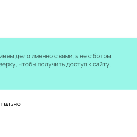
еем дело именно с вами, а не с ботом.
ерку, чтобы получить доступ к сайту.
нтально