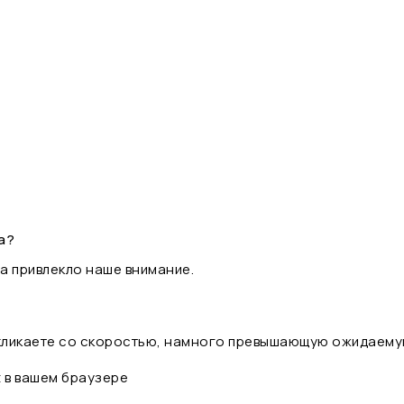
а?
а привлекло наше внимание.
 кликаете со скоростью, намного превышающую ожидаему
t в вашем браузере