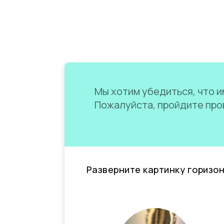
Мы хотим убедиться, что им
Пожалуйста, пройдите пров
Разверните картинку горизо