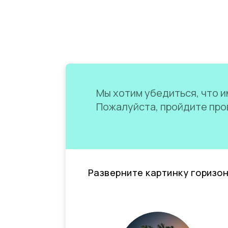
Мы хотим убедиться, что им
Пожалуйста, пройдите пров
Разверните картинку горизо