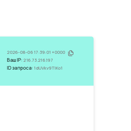
2026-08-06 17:39:01 +0000
Ваш IP:
216.73.216.197
ID запроса:
1dUVkv9TlKo1