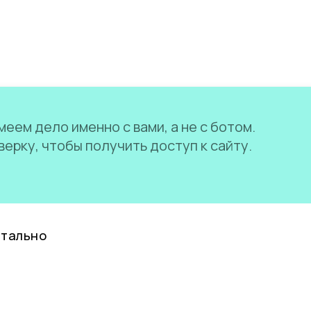
еем дело именно с вами, а не с ботом.
ерку, чтобы получить доступ к сайту.
нтально