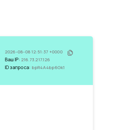
2026-08-08 12:51:37 +0000
Ваш IP:
216.73.217.126
ID запроса:
bpR4A4bp6Gk1