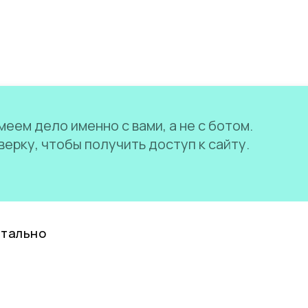
еем дело именно с вами, а не с ботом.
ерку, чтобы получить доступ к сайту.
нтально