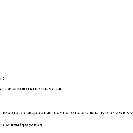
а?
а привлекло наше внимание.
 кликаете со скоростью, намного превышающую ожидаему
t в вашем браузере