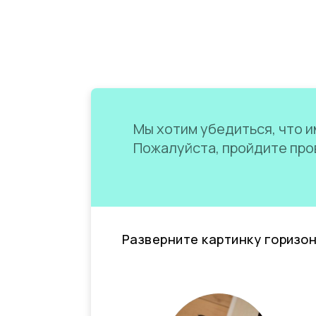
Мы хотим убедиться, что им
Пожалуйста, пройдите пров
Разверните картинку горизо