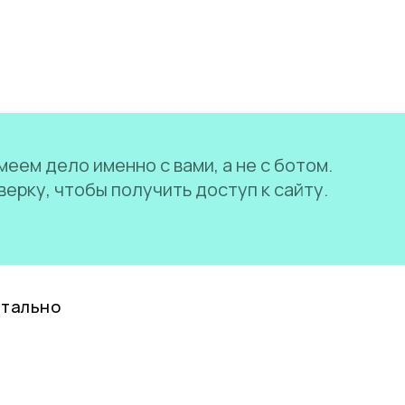
еем дело именно с вами, а не с ботом.
ерку, чтобы получить доступ к сайту.
нтально