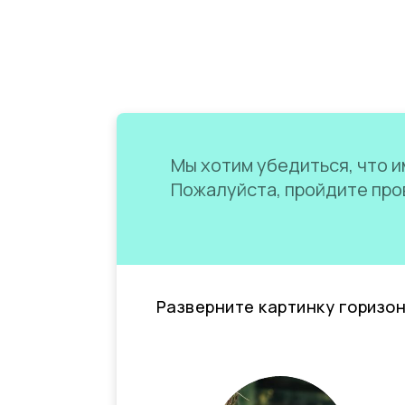
Мы хотим убедиться, что им
Пожалуйста, пройдите пров
Разверните картинку горизо