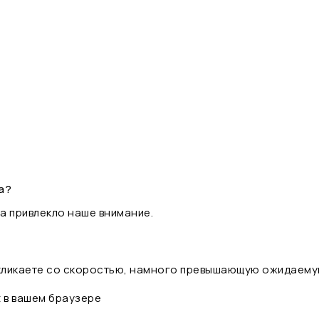
а?
а привлекло наше внимание.
 кликаете со скоростью, намного превышающую ожидаему
t в вашем браузере