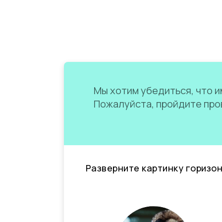
Мы хотим убедиться, что им
Пожалуйста, пройдите пров
Разверните картинку горизо