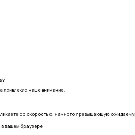
а?
а привлекло наше внимание.
 кликаете со скоростью, намного превышающую ожидаему
t в вашем браузере