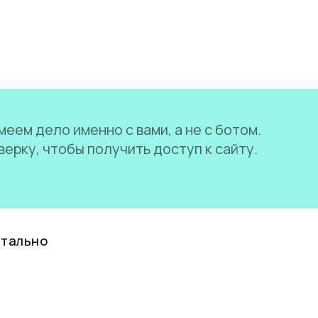
еем дело именно с вами, а не с ботом.
ерку, чтобы получить доступ к сайту.
нтально