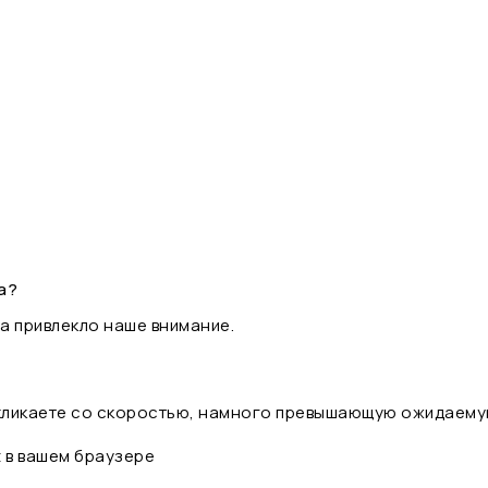
а?
а привлекло наше внимание.
 кликаете со скоростью, намного превышающую ожидаему
t в вашем браузере