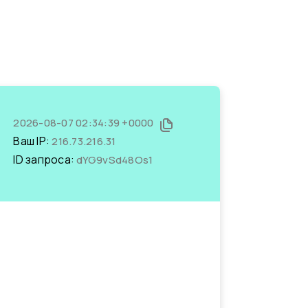
2026-08-07 02:34:39 +0000
Ваш IP:
216.73.216.31
ID запроса:
dYG9vSd48Os1