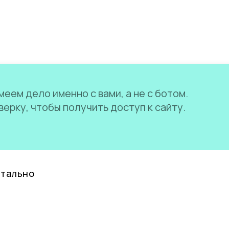
еем дело именно с вами, а не с ботом.
ерку, чтобы получить доступ к сайту.
нтально