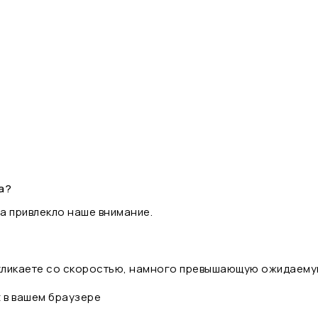
а?
а привлекло наше внимание.
 кликаете со скоростью, намного превышающую ожидаему
t в вашем браузере