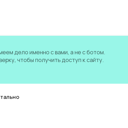
еем дело именно с вами, а не с ботом.
ерку, чтобы получить доступ к сайту.
нтально