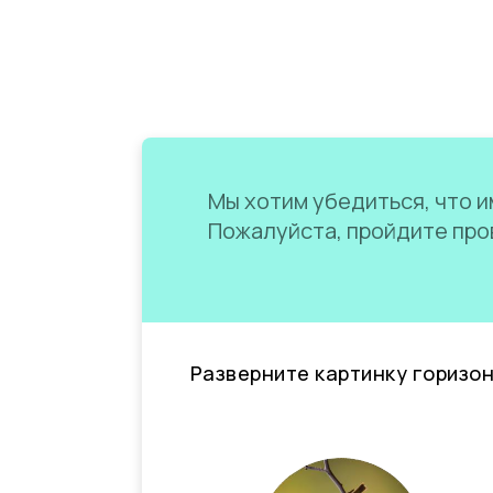
Мы хотим убедиться, что им
Пожалуйста, пройдите пров
Разверните картинку горизо