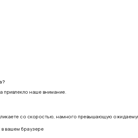
а?
а привлекло наше внимание.
 кликаете со скоростью, намного превышающую ожидаему
t в вашем браузере