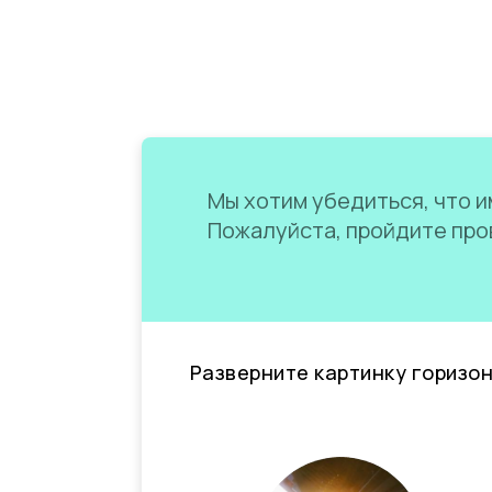
Мы хотим убедиться, что им
Пожалуйста, пройдите пров
Разверните картинку горизо