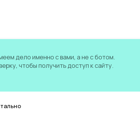
еем дело именно с вами, а не с ботом.
ерку, чтобы получить доступ к сайту.
нтально