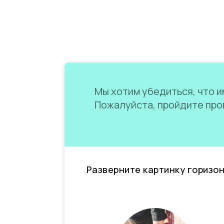
Мы хотим убедиться, что им
Пожалуйста, пройдите пров
Разверните картинку горизо