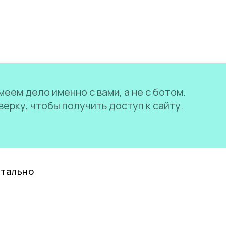
еем дело именно с вами, а не с ботом.
ерку, чтобы получить доступ к сайту.
нтально