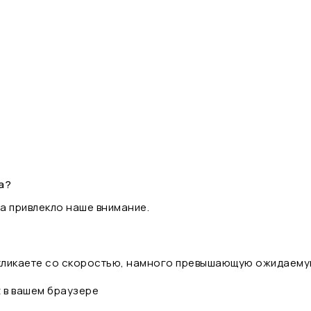
а?
а привлекло наше внимание.
 кликаете со скоростью, намного превышающую ожидаему
t в вашем браузере