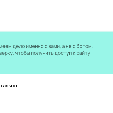
еем дело именно с вами, а не с ботом.
ерку, чтобы получить доступ к сайту.
нтально