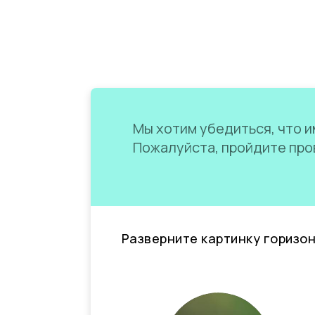
Мы хотим убедиться, что им
Пожалуйста, пройдите пров
Разверните картинку горизо