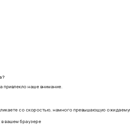
а?
а привлекло наше внимание.
 кликаете со скоростью, намного превышающую ожидаему
t в вашем браузере