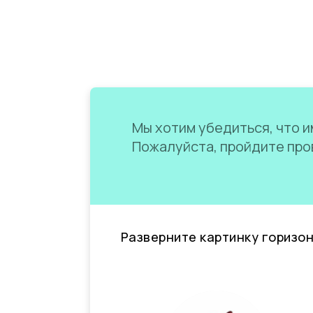
Мы хотим убедиться, что им
Пожалуйста, пройдите пров
Разверните картинку горизо