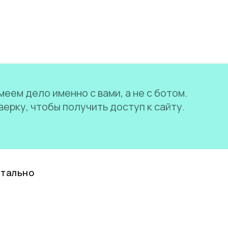
еем дело именно с вами, а не с ботом.
ерку, чтобы получить доступ к сайту.
нтально