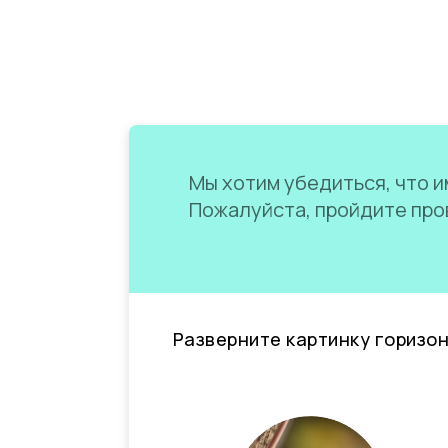
Мы хотим убедиться, что им
Пожалуйста, пройдите пров
Разверните картинку горизо