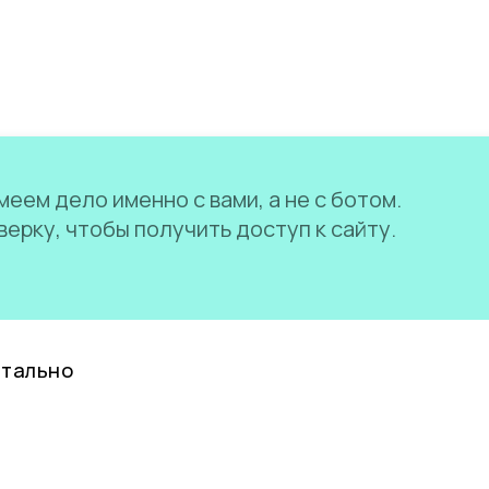
еем дело именно с вами, а не с ботом.
ерку, чтобы получить доступ к сайту.
нтально