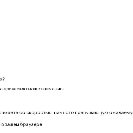
а?
а привлекло наше внимание.
 кликаете со скоростью, намного превышающую ожидаему
t в вашем браузере