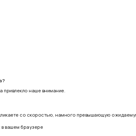
а?
а привлекло наше внимание.
 кликаете со скоростью, намного превышающую ожидаему
t в вашем браузере