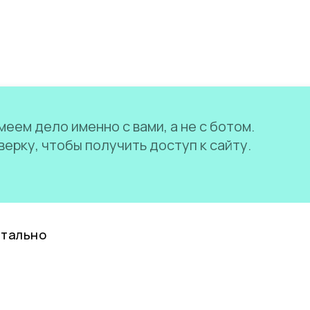
еем дело именно с вами, а не с ботом.
ерку, чтобы получить доступ к сайту.
нтально