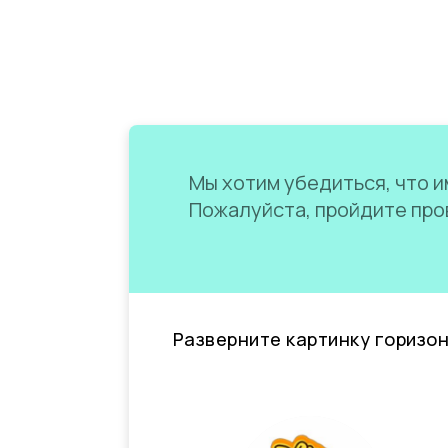
Мы хотим убедиться, что им
Пожалуйста, пройдите пров
Разверните картинку горизо