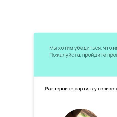
Мы хотим убедиться, что им
Пожалуйста, пройдите пров
Разверните картинку горизо