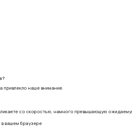
а?
а привлекло наше внимание.
 кликаете со скоростью, намного превышающую ожидаему
t в вашем браузере