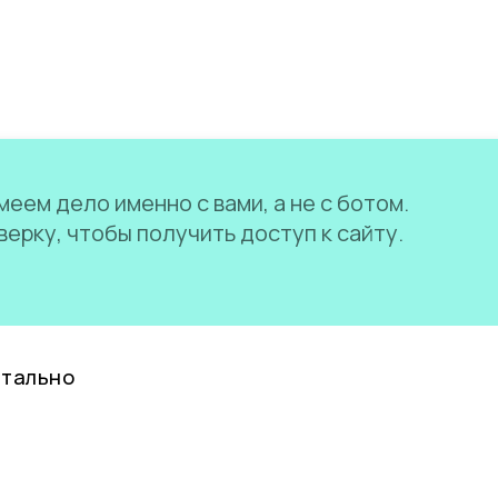
еем дело именно с вами, а не с ботом.
ерку, чтобы получить доступ к сайту.
нтально