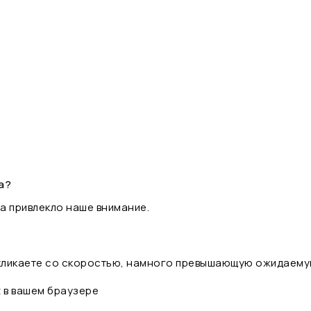
а?
а привлекло наше внимание.
 кликаете со скоростью, намного превышающую ожидаему
t в вашем браузере