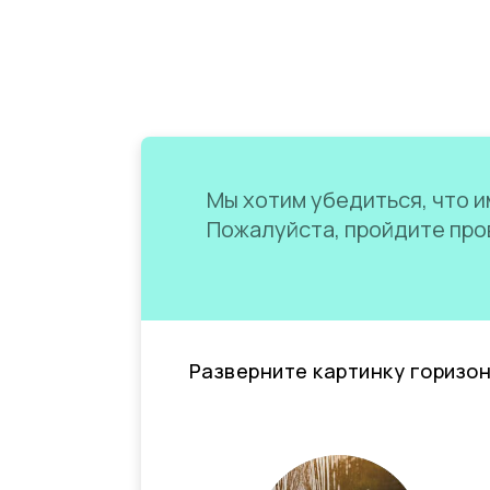
Мы хотим убедиться, что им
Пожалуйста, пройдите пров
Разверните картинку горизо