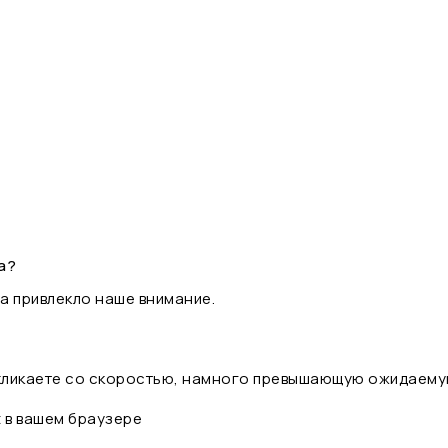
а?
а привлекло наше внимание.
 кликаете со скоростью, намного превышающую ожидаему
t в вашем браузере