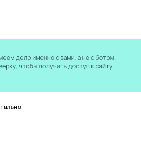
еем дело именно с вами, а не с ботом.
ерку, чтобы получить доступ к сайту.
нтально