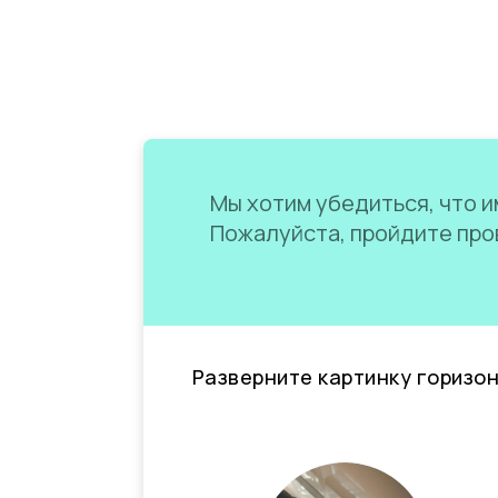
Мы хотим убедиться, что им
Пожалуйста, пройдите пров
Разверните картинку горизо