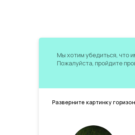
Мы хотим убедиться, что им
Пожалуйста, пройдите пров
Разверните картинку горизо