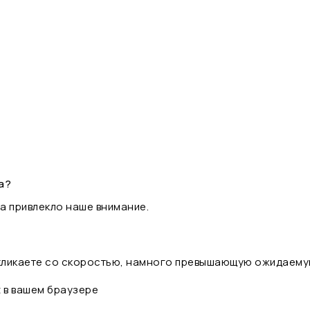
а?
а привлекло наше внимание.
 кликаете со скоростью, намного превышающую ожидаему
t в вашем браузере