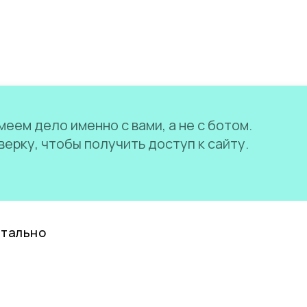
еем дело именно с вами, а не с ботом.
ерку, чтобы получить доступ к сайту.
нтально