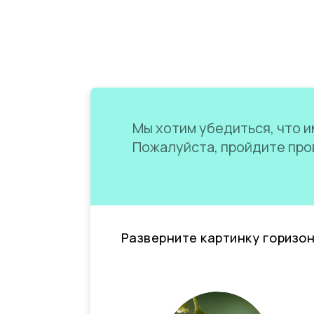
Мы хотим убедиться, что им
Пожалуйста, пройдите пров
Разверните картинку горизо