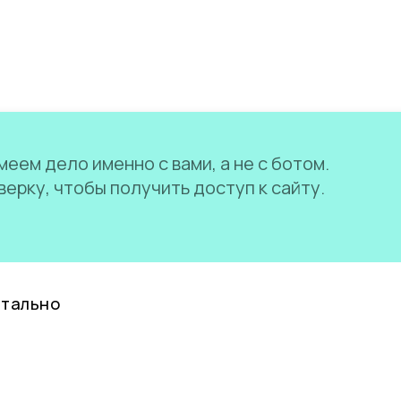
еем дело именно с вами, а не с ботом.
ерку, чтобы получить доступ к сайту.
нтально