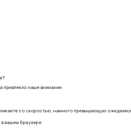
а?
а привлекло наше внимание.
 кликаете со скоростью, намного превышающую ожидаему
t в вашем браузере