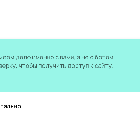
еем дело именно с вами, а не с ботом.
ерку, чтобы получить доступ к сайту.
нтально