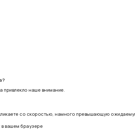
а?
а привлекло наше внимание.
 кликаете со скоростью, намного превышающую ожидаему
t в вашем браузере