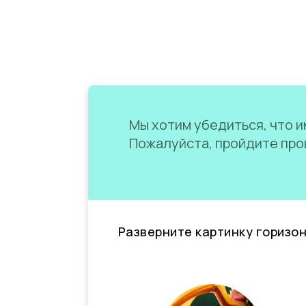
Мы хотим убедиться, что им
Пожалуйста, пройдите пров
Разверните картинку горизо