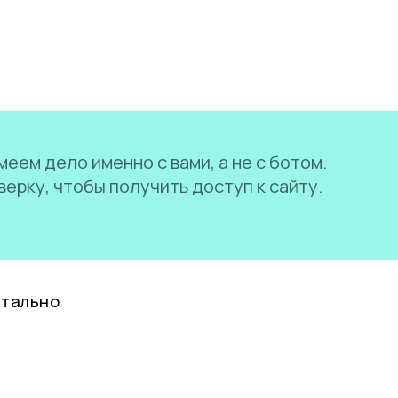
еем дело именно с вами, а не с ботом.
ерку, чтобы получить доступ к сайту.
нтально