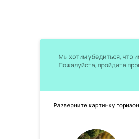
Мы хотим убедиться, что им
Пожалуйста, пройдите пров
Разверните картинку горизо