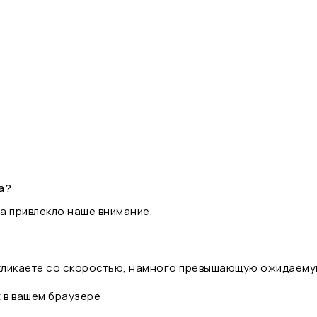
а?
а привлекло наше внимание.
 кликаете со скоростью, намного превышающую ожидаему
t в вашем браузере