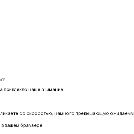
а?
а привлекло наше внимание.
 кликаете со скоростью, намного превышающую ожидаему
t в вашем браузере