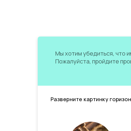
Мы хотим убедиться, что им
Пожалуйста, пройдите пров
Разверните картинку горизо