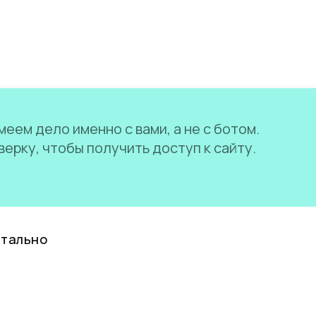
еем дело именно с вами, а не с ботом.
ерку, чтобы получить доступ к сайту.
нтально