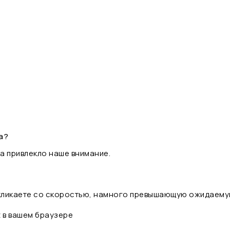
а?
а привлекло наше внимание.
 кликаете со скоростью, намного превышающую ожидаему
t в вашем браузере