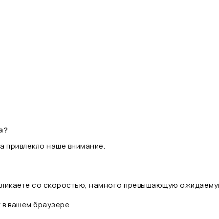
а?
а привлекло наше внимание.
 кликаете со скоростью, намного превышающую ожидаему
t в вашем браузере