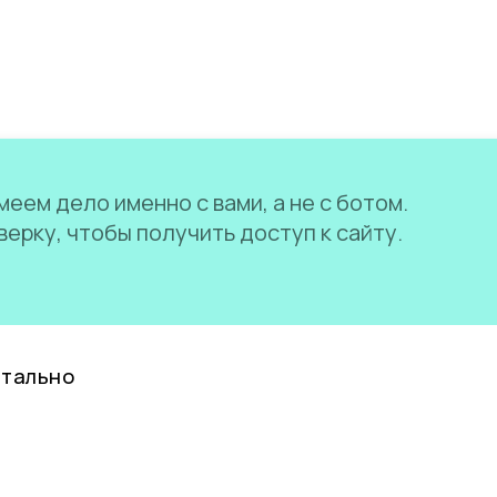
еем дело именно с вами, а не с ботом.
ерку, чтобы получить доступ к сайту.
нтально