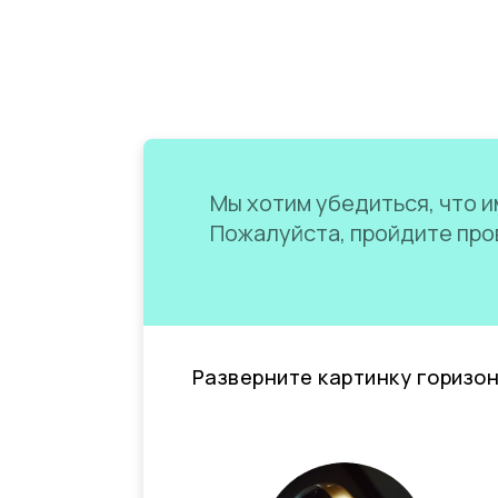
Мы хотим убедиться, что им
Пожалуйста, пройдите пров
Разверните картинку горизо